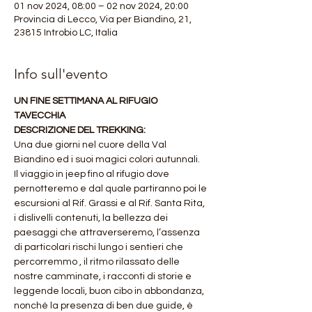
01 nov 2024, 08:00 – 02 nov 2024, 20:00
Provincia di Lecco, Via per Biandino, 21,
23815 Introbio LC, Italia
Info sull'evento
UN FINE SETTIMANA AL RIFUGIO 
TAVECCHIA
DESCRIZIONE DEL TREKKING:
Una due giorni nel cuore della Val 
Biandino ed i suoi magici colori autunnali.
Il viaggio in jeep fino al rifugio dove 
pernotteremo e dal quale partiranno poi le 
escursioni al Rif. Grassi e al Rif. Santa Rita, 
i dislivelli contenuti, la bellezza dei 
paesaggi che attraverseremo, l’assenza 
di particolari rischi lungo i sentieri che 
percorremmo , il ritmo rilassato delle 
nostre camminate, i racconti di storie e 
leggende locali, buon cibo in abbondanza, 
nonché la presenza di ben due guide, è 