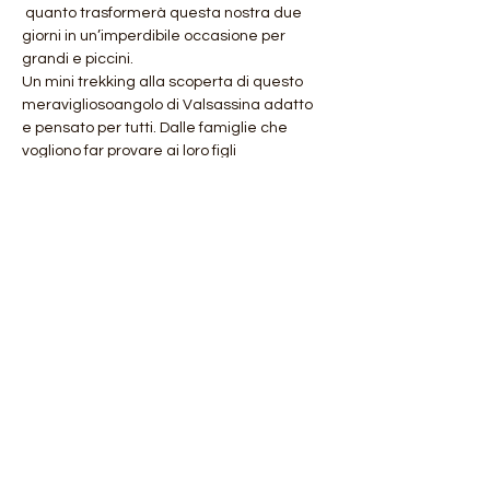
 quanto trasformerà questa nostra due 
giorni in un’imperdibile occasione per 
grandi e piccini.
Un mini trekking alla scoperta di questo 
meravigliosoangolo di Valsassina adatto 
e pensato per tutti. Dalle famiglie che 
vogliono far provare ai loro figli 
l’indescrivibile emozione di una notte in 
rifugio a tutti coloro i quali sentano 
semplicemente la necessità di una fuga 
dalla frenetica vita…
Mostra di più
Condividi questo evento