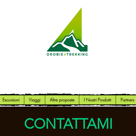
Orobie4Trekking
Natura e Outdoor alla portata di tutti
Escursioni
Viaggi
Altre proposte
I Nostri Prodotti
Partners
CONTATTAMI