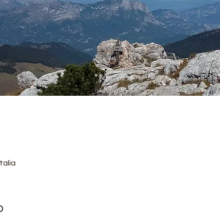
talia
o