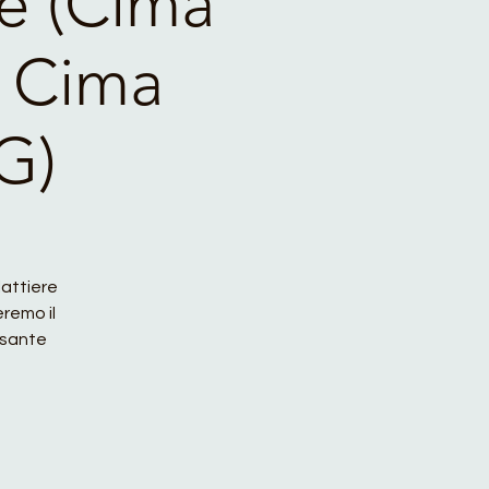
ne (Cima
, Cima
G)
attiere
remo il
ersante