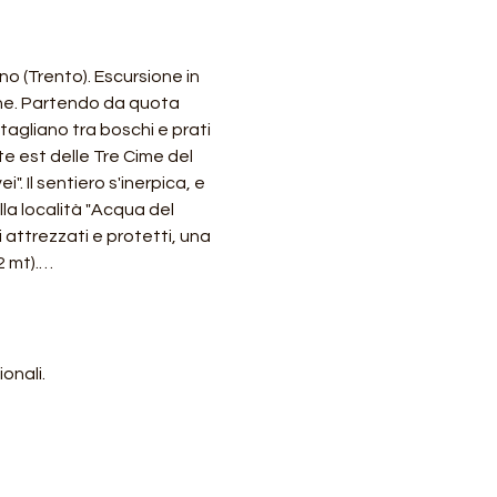
 (Trento). Escursione in 
one. Partendo da quota 
agliano tra boschi e prati 
te est delle Tre Cime del 
 Il sentiero s'inerpica, e 
lla località "Acqua del 
 attrezzati e protetti, una 
2 mt).…
onali.