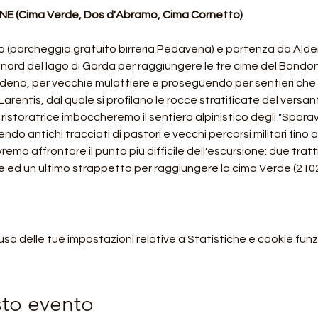
E (Cima Verde, Dos d'Abramo, Cima Cornetto)
o (parcheggio gratuito birreria Pedavena) e partenza da Aldeno
a nord del lago di Garda per raggiungere le tre cime del Bond
deno, per vecchie mulattiere e proseguendo per sentieri che t
Larentis, dal quale si profilano le rocce stratificate del versan
toratrice imboccheremo il sentiero alpinistico degli "Sparavei".
ndo antichi tracciati di pastori e vecchi percorsi militari fino a
emo affrontare il punto più difficile dell'escursione: due tratti
te ed un ultimo strappetto per raggiungere la cima Verde (210
 delle tue impostazioni relative a Statistiche e cookie funzi
sto evento