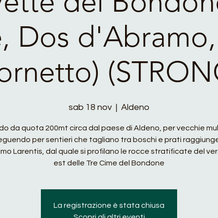
 Vette del Bondo
, Dos d'Abramo
ornetto) (STRON
sab 18 nov
  |  
Aldeno
do da quota 200mt circa dal paese di Aldeno, per vecchie mul
eguendo per sentieri che tagliano tra boschi e prati raggiunge
rimo Larentis, dal quale si profilano le rocce stratificate del v
est delle Tre Cime del Bondone
La registrazione è stata chiusa
Scopri gli altri eventi