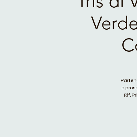
Tris di
Verde
C
Parten
e pros
Rif. P