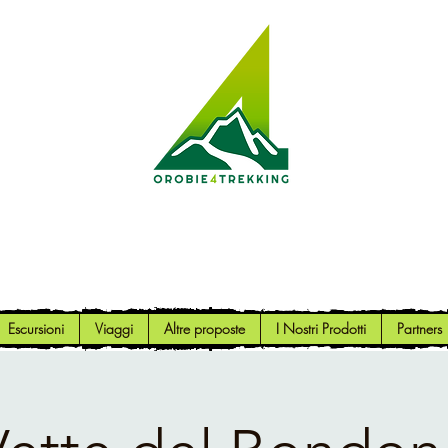
Orobie4Trekking
Natura e Outdoor alla portata di tutti
Escursioni
Viaggi
Altre proposte
I Nostri Prodotti
Partners