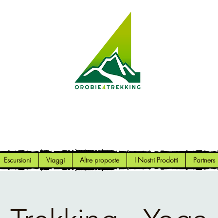
Orobie4Trekking
Natura e Outdoor alla portata di tutti
Escursioni
Viaggi
Altre proposte
I Nostri Prodotti
Partners