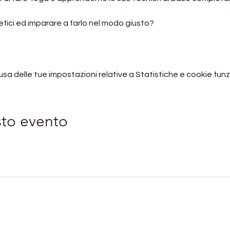
fici ed imparare a farlo nel modo giusto? 
 delle tue impostazioni relative a Statistiche e cookie funzi
sto evento
Orobie4Trekking
di Roberto Salomone