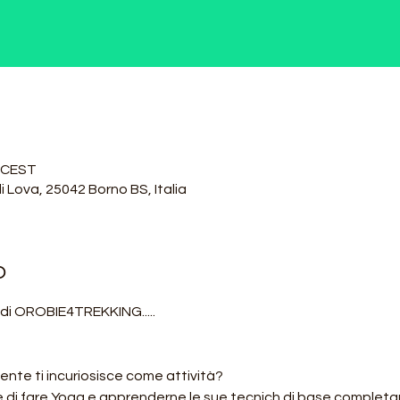
0 CEST
i Lova, 25042 Borno BS, Italia
o
 di OROBIE4TREKKING.....
nte ti incuriosisce come attività?
e di fare Yoga e apprenderne le sue tecnich di base complet