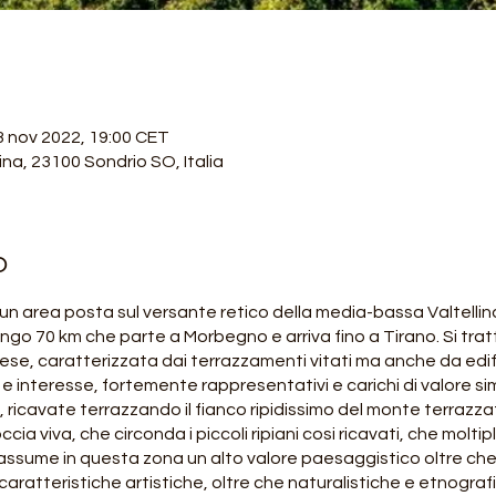
3 nov 2022, 19:00 CET
lina, 23100 Sondrio SO, Italia
o
un area posta sul versante retico della media-bassa Valtellin
go 70 km che parte a Morbegno e arriva fino a Tirano. Si tratta
se, caratterizzata dai terrazzamenti vitati ma anche da edifici s
o e interesse, fortemente rappresentativi e carichi di valore sim
ricavate terrazzando il fianco ripidissimo del monte terrazza
cia viva, che circonda i piccoli ripiani cosi ricavati, che moltip
i assume in questa zona un alto valore paesaggistico oltre che 
caratteristiche artistiche, oltre che naturalistiche e etnogra