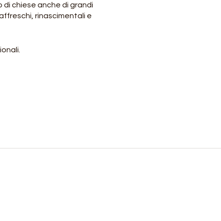
 di chiese anche di grandi
ffreschi, rinascimentali e
onali.
mezzi pubblici (treno o bus)