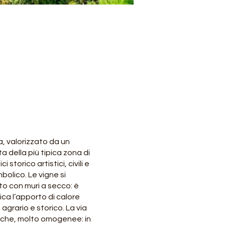
a, valorizzato da un
 della più tipica zona di
torico artistici, civili e
bolico. Le vigne si
to con muri a secco: è
lica l’apporto di calore
agrario e storico. La via
fiche, molto omogenee: in