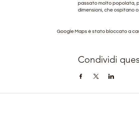
passato molto popolata, pr
dimensioni, che ospitano op
barocchi).
Dettagli Giornate:
Google Maps è stato bloccato a causa
1° Giorno: da Tirano Stazio
2° Giorno: da San Rocco a 
3° Giorno: da Rogoledo a Mo
Condividi que
Come arrivare:
Ritrovo a Tirano (SO) alle o
Dettagli Escursione:
Difficoltà:
ET <Escursionisti
Dislivello:
2200 mt circa comp
Lunghezza:
75 km circa da 
Ore di cammino:
6-7 ore al 
Orario di partenza delle esc
Pranzo:
al sacco.