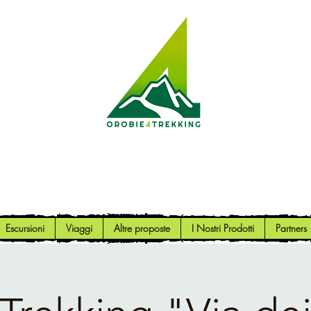
Orobie4Trekking
Natura e Outdoor alla portata di tutti
Escursioni
Viaggi
Altre proposte
I Nostri Prodotti
Partners