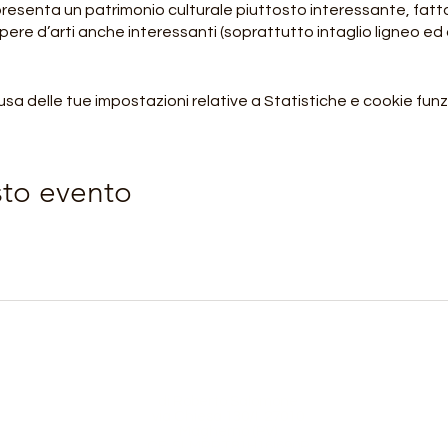
esenta un patrimonio culturale piuttosto interessante, fatto
ere d’arti anche interessanti (soprattutto intaglio ligneo ed a
 delle tue impostazioni relative a Statistiche e cookie funzi
ne a San Rocco circa 25km e 700mt dislivello +
Rogoledo circa 25km e 700mt dislivello +
rbegno circa 25km e 800mt dislivello + e rientro a Tirano con 
sto evento
re 8.00 presso il parcheggio della stazione ferroviaria.
co - Turistico>
lessivi da dividere in 3 tappe
Orobie4Trekking
dividere in 3 tappe
giorno circa con soste e pausa pranzo.
di Roberto Salomone
ursioni:
8.30
via Chiesa 130/I 27010
Magherno (PV)
CF: SLMRRT81H16I690P