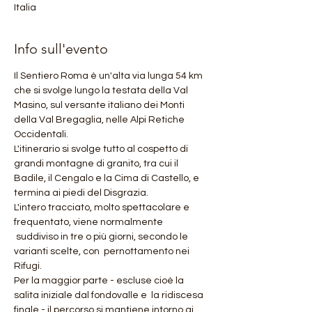
Italia
Info sull'evento
Il Sentiero Roma è un'alta via lunga 54 km 
che si svolge lungo la testata della Val 
Masino, sul versante italiano dei Monti 
della Val Bregaglia, nelle Alpi Retiche 
Occidentali.
L'itinerario si svolge tutto al cospetto di 
grandi montagne di granito, tra cui il 
Badile, il Cengalo e la Cima di Castello, e 
termina ai piedi del Disgrazia.  
L'intero tracciato, molto spettacolare e 
frequentato, viene normalmente 
 suddiviso in tre o più giorni, secondo le 
varianti scelte, con  pernottamento nei 
Rifugi.  
Per la maggior parte - escluse cioè la 
salita iniziale dal fondovalle e  la ridiscesa 
finale - il percorso si mantiene intorno ai 