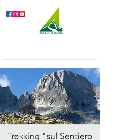
Orobie4Trekking
Natura e Outdoor alla portata di tutti
Trekking "sul Sentiero