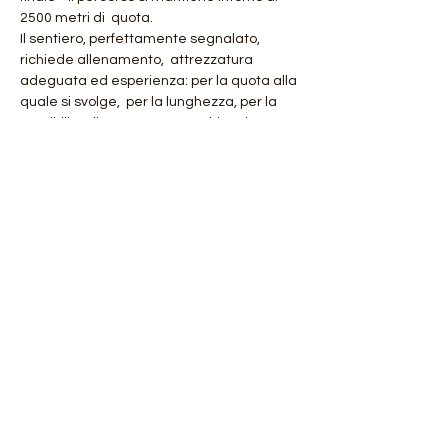
2500 metri di  quota.
Il sentiero, perfettamente segnalato, 
richiede allenamento,  attrezzatura 
adeguata ed esperienza: per la quota alla 
quale si svolge,  per la lunghezza, per la 
possibilità di trovare neve o ghiaccio e per 
i  numerosi passaggi impegnativi e 
talvolta esposti, peraltro tutti  attrezzati.
Dettagli Giornate:
Mostra di più
Condividi questo evento
Orobie4Trekking