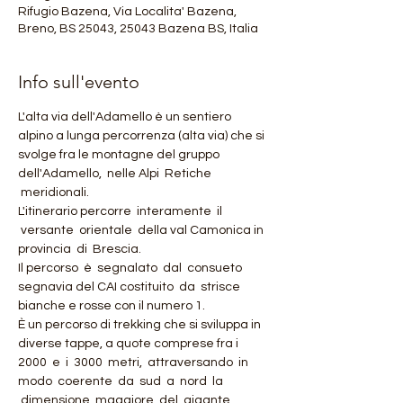
Rifugio Bazena, Via Localita' Bazena,
Breno, BS 25043, 25043 Bazena BS, Italia
Info sull'evento
L'alta via dell'Adamello è un sentiero 
alpino a lunga percorrenza (alta via) che si 
svolge fra le montagne del gruppo 
dell'Adamello,  nelle Alpi  Retiche 
 meridionali.  
L'itinerario percorre  interamente  il 
 versante  orientale  della val Camonica in 
provincia  di  Brescia.  
Il percorso  è  segnalato  dal  consueto 
segnavia del CAI costituito  da  strisce 
bianche e rosse con il numero 1.
È un percorso di trekking che si sviluppa in 
diverse tappe, a quote comprese fra i 
2000  e  i  3000  metri,  attraversando  in 
modo  coerente  da  sud  a  nord  la 
 dimensione  maggiore  del  gigante 