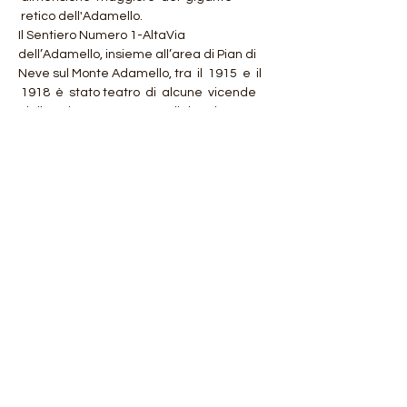
 retico dell'Adamello.
Il Sentiero Numero 1-AltaVia 
dell’Adamello, insieme all’area di Pian di 
Neve sul Monte Adamello, tra  il  1915  e  il 
 1918  è  stato teatro  di  alcune  vicende 
 della  Prima  Guerra  Mondiale,  che  a 
 queste  altitudini  venne ribattezzata 
Guerra Bianca.
Dettagli Giornate:
Mostra di più
Condividi questo evento
Orobie4Trekking