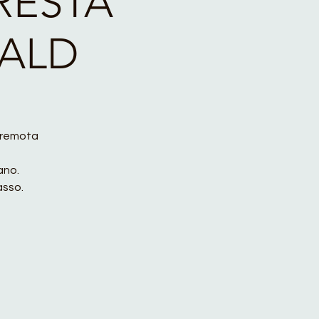
RESTA
ALD
a remota
ano.
asso.