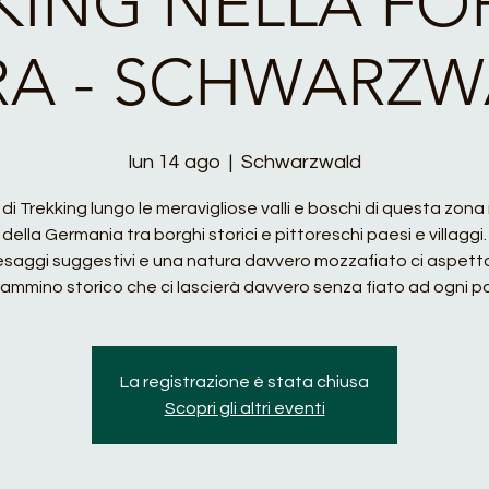
KING NELLA FO
RA - SCHWARZW
lun 14 ago
  |  
Schwarzwald
i di Trekking lungo le meravigliose valli e boschi di questa zon
della Germania tra borghi storici e pittoreschi paesi e villaggi.
saggi suggestivi e una natura davvero mozzafiato ci aspett
ammino storico che ci lascierà davvero senza fiato ad ogni p
La registrazione è stata chiusa
Scopri gli altri eventi