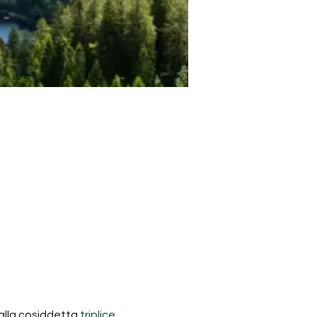
lla cosiddetta 
triplice 