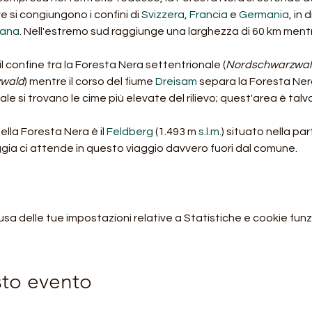
e si congiungono i confini di 
Svizzera
, 
Francia
 e 
Germania
, in 
nana
. Nell'estremo sud raggiunge una larghezza di 60 km mentr
l confine tra la Foresta Nera settentrionale (
Nordschwarzwal
zwald
) mentre il corso del fiume 
Dreisam
 separa la Foresta Ner
quale si trovano le cime più elevate del rilievo; quest'area è tal
la Foresta Nera è il 
Feldberg
 (1.493 m 
s.l.m.
) situato nella pa
ia ci attende in questo viaggio davvero fuori dal comune.
 delle tue impostazioni relative a Statistiche e cookie funzi
sto evento