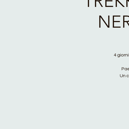
TREK
NE
4 giorn
Pae
Un c