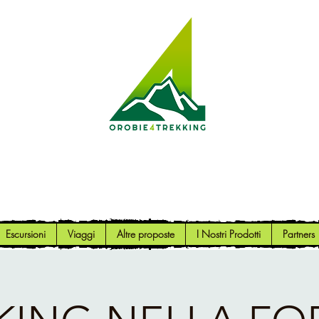
Orobie4Trekking
Natura e Outdoor alla portata di tutti
Escursioni
Viaggi
Altre proposte
I Nostri Prodotti
Partners