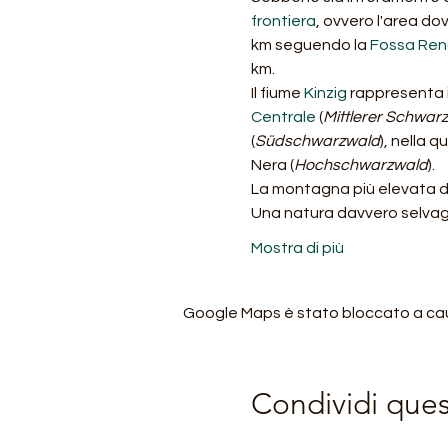
frontiera
, ovvero l'area dov
km seguendo la 
Fossa Re
km.
Il fiume 
Kinzig
 rappresenta i
Centrale
 (
Mittlerer Schwar
(
Südschwarzwald
), nella 
Nera (
Hochschwarzwald
).
La montagna più elevata del
Una natura davvero selvagg
Mostra di più
Google Maps è stato bloccato a causa
Condividi que