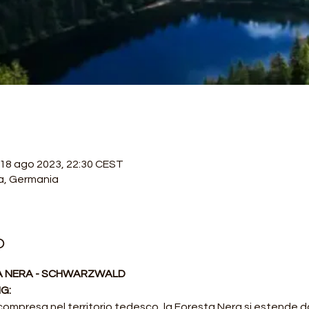
 18 ago 2023, 22:30 CEST
a, Germania
o
A NERA - SCHWARZWALD
G:
mpresa nel territorio tedesco, la Foresta Nera si estende da