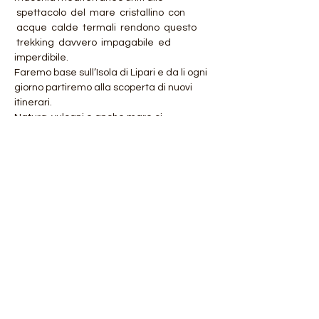
 spettacolo  del  mare  cristallino  con 
 acque  calde  termali  rendono  questo 
 trekking  davvero  impagabile  ed 
imperdibile. 
Faremo base sull’Isola di Lipari e da li ogni 
giorno partiremo alla scoperta di nuovi 
itinerari.
Natura, vulcani e anche mare ci 
accompagneranno in questo tanto unico 
quanto meraviglioso viaggio davvero da 
non perdere.
DETTAGLI GIORNATE:
Mostra di più
Condividi questo evento