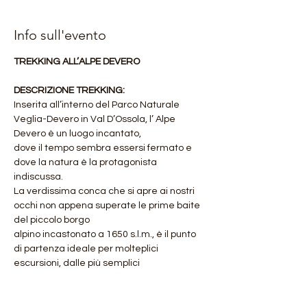
Info sull'evento
TREKKING ALL’ALPE DEVERO
DESCRIZIONE TREKKING:
Inserita all’interno del Parco Naturale 
Veglia-Devero in Val D’Ossola, l’ Alpe 
Devero è un luogo incantato,
dove il tempo sembra essersi fermato e 
dove la natura è la protagonista 
indiscussa.
La verdissima conca che si apre ai nostri 
occhi non appena superate le prime baite 
del piccolo borgo
alpino incastonato a 1650 s.l.m., è il punto 
di partenza ideale per molteplici 
escursioni, dalle più semplici
Mostra di più