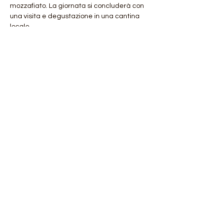
mozzafiato. La giornata si concluderà con 
una visita e degustazione in una cantina 
locale,
per assaporare i vini tipici della regione. 
Mostra di più
Condividi questo evento
Orobie4Trekking
di Roberto Salomone
via Chiesa 130/I 27010 Magherno (PV)
CF: SLMRRT81H16I690P
P.IVA:
02302510181