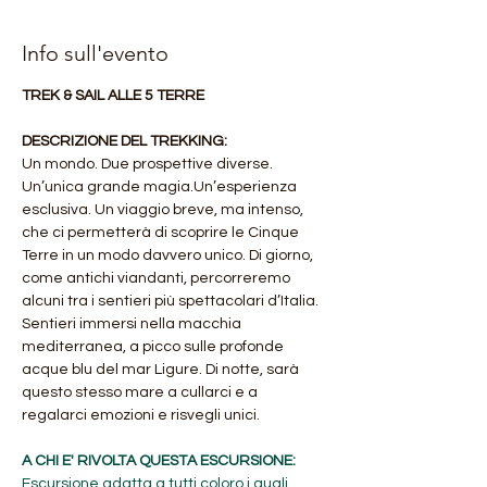
Info sull'evento
TREK & SAIL ALLE 5 TERRE
DESCRIZIONE DEL TREKKING:
Un mondo. Due prospettive diverse. 
Un’unica grande magia.Un’esperienza 
esclusiva. Un viaggio breve, ma intenso, 
che ci permetterà di scoprire le Cinque 
Terre in un modo davvero unico. Di giorno, 
come antichi viandanti, percorreremo 
alcuni tra i sentieri più spettacolari d’Italia. 
Sentieri immersi nella macchia 
mediterranea, a picco sulle profonde 
acque blu del mar Ligure. Di notte, sarà 
questo stesso mare a cullarci e a 
regalarci emozioni e risvegli unici.
A CHI E' RIVOLTA QUESTA ESCURSIONE: 
Escursione adatta a tutti coloro i quali 