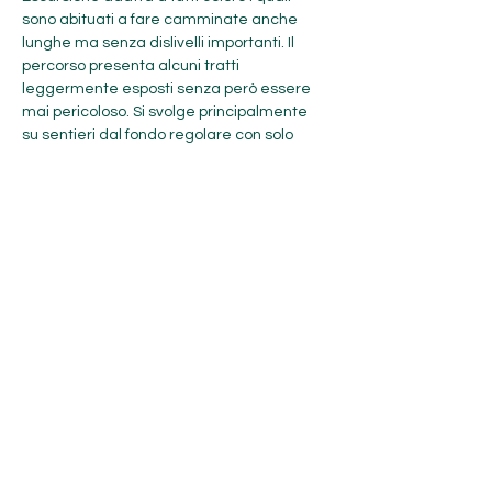
sono abituati a fare camminate anche 
lunghe ma senza dislivelli importanti. Il 
percorso 
presenta alcuni tratti 
leggermente esposti senza però essere 
mai pericoloso. Si
svolge principalmente 
su sentieri dal fondo regolare con solo 
brevi tratti di terreno sconnesso.
DETTAGLI GIORNATE:
Mostra di più
Condividi questo evento