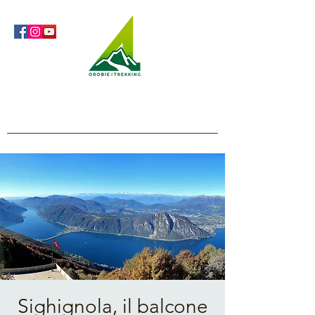
Orobie4Trekking
Natura e Outdoor alla portata di tutti
Sighignola, il balcone