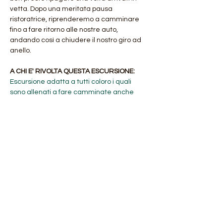
vetta. Dopo una meritata pausa 
ristoratrice, riprenderemo a camminare 
fino a fare ritorno alle nostre auto, 
andando così a chiudere il nostro giro ad 
anello.
A CHI E' RIVOLTA QUESTA ESCURSIONE: 
Escursione adatta a tutti coloro i quali 
sono allenati a fare camminate anche 
lunghe ma senza dislivelli importanti. Il 
percorso non presenta particolari criticità 
e si svolge principalmente su sentieri dal 
fondo regolare con…
Mostra di più
Condividi questo evento