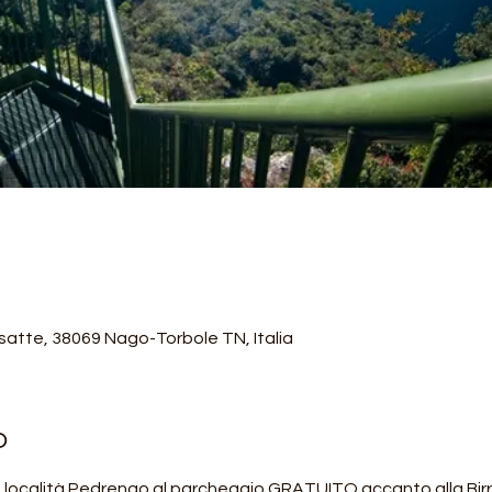
satte, 38069 Nago-Torbole TN, Italia
o
o località Pedrengo al parcheggio GRATUITO accanto alla Bir