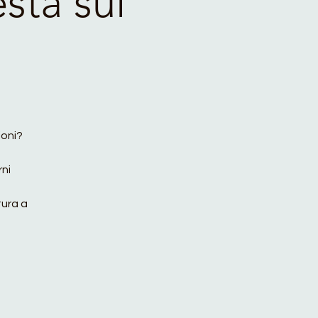
sta sul
ioni?
ni
ura a