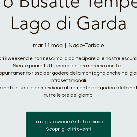
ro Busatte Tempe
Lago di Garda
mar 11 mag
  |  
Nago-Torbole
ri il weekend e non riesci mai a partecipare alle nostre escurs
Niente paura tutti i mercoledì ora saremo con te....
ppuntamento fisso per godere della montagna anche nei gior
infrasettimanali.
inate diurne o pomeridiane al tramonto per godere della nat
tutte le ore del giorno.
La registrazione è stata chiusa
Scopri gli altri eventi