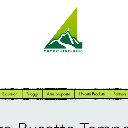
Orobie4Trekking
Natura e Outdoor alla portata di tutti
Escursioni
Viaggi
Altre proposte
I Nostri Prodotti
Partners