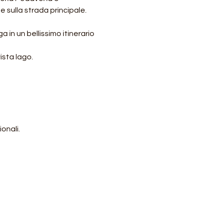
 sulla strada principale.
in un bellissimo itinerario 
ista lago.
onali.