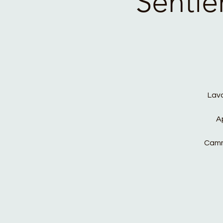
Sentie
Lavo
A
Camm