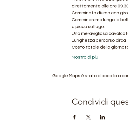
direttamente alle ore 09.3
Camminata diurna con giro 
Cammineremo lungo la bellis
a picco sul lago.
Una meravigliosa cavalcata 
Lunghezza percorso circa 15
Costo totale della giornat
Mostra di più
Google Maps è stato bloccato a causa
Condividi que