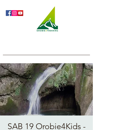
Orobie4Trekking
Natura e Outdoor alla portata di tutti
SAB 19 Orobie4Kids -