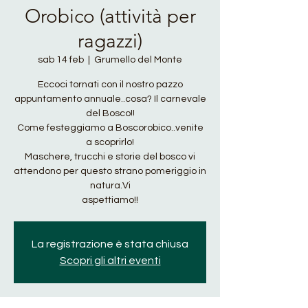
Orobico (attività per
ragazzi)
sab 14 feb
  |  
Grumello del Monte
Eccoci tornati con il nostro pazzo
appuntamento annuale..cosa? Il carnevale
del Bosco!!
Come festeggiamo a Boscorobico..venite
a scoprirlo!
Maschere, trucchi e storie del bosco vi
attendono per questo strano pomeriggio in
natura.Vi
aspettiamo!!
La registrazione è stata chiusa
Scopri gli altri eventi