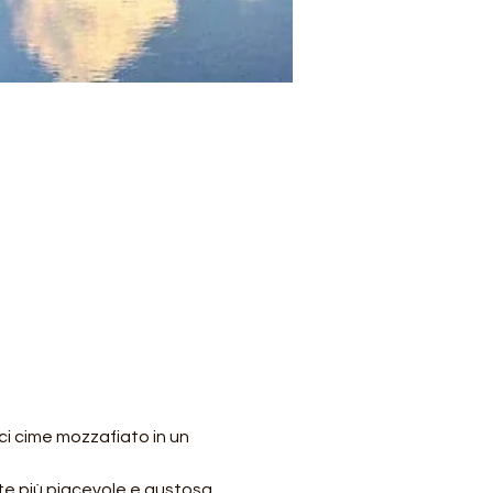
i cime mozzafiato in un 
nte più piacevole e gustosa