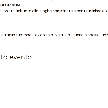
 ESCURSIONE:
rsionista abituato alle  lunghe camminate e con un minimo di
 delle tue impostazioni relative a Statistiche e cookie funzi
sto evento
Orobie4Trekking
di Roberto Salomone