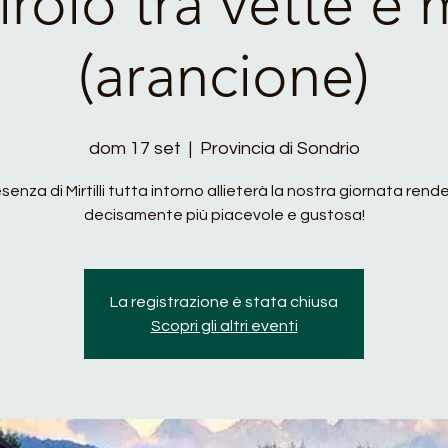
rolo tra vette e mi
(arancione)
dom 17 set
  |  
Provincia di Sondrio
senza di Mirtilli tutta intorno allieterà la nostra giornata ren
decisamente più piacevole e gustosa!
La registrazione è stata chiusa
Scopri gli altri eventi