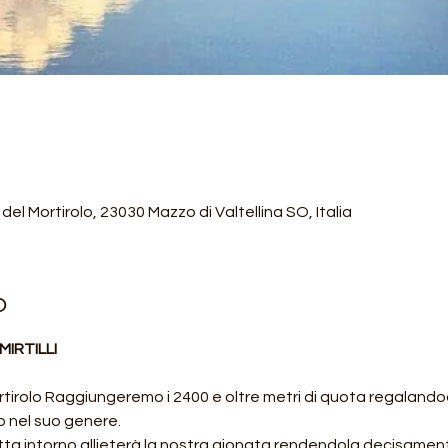
del Mortirolo, 23030 Mazzo di Valtellina SO, Italia
o
IRTILLI
rtirolo Raggiungeremo i 2400 e oltre metri di quota regalandoc
 nel suo genere.
 tutta intorno allieterà la nostra gionata rendendola decisame