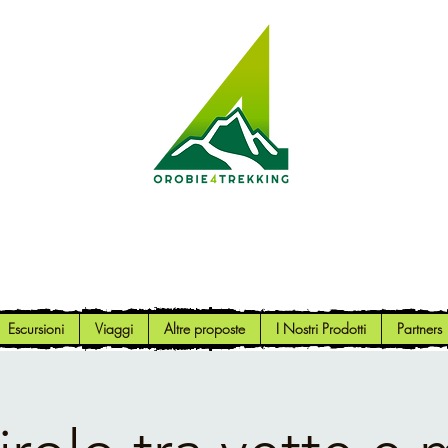
Orobie4Trekking
Natura e Outdoor alla portata di tutti
Escursioni
Viaggi
Altre proposte
I Nostri Prodotti
Partners