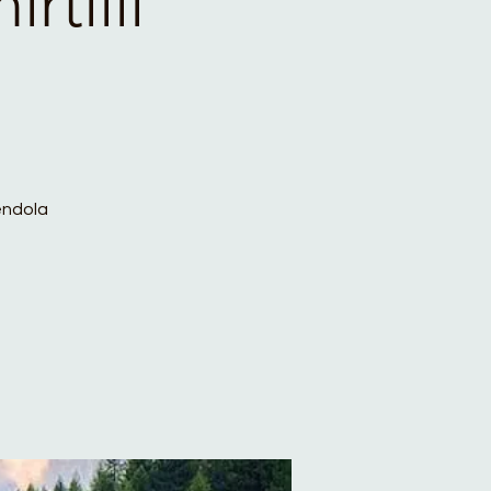
rtilli
dendola