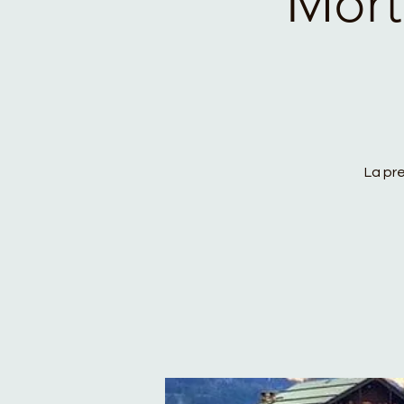
Morti
La pre