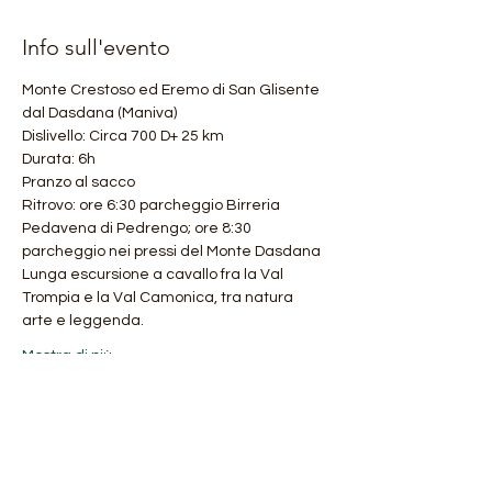
Info sull'evento
Monte Crestoso ed Eremo di San Glisente 
dal Dasdana (Maniva)
Dislivello: Circa 700 D+ 25 km
Durata: 6h
Pranzo al sacco
Ritrovo: ore 6:30 parcheggio Birreria 
Pedavena di Pedrengo; ore 8:30 
parcheggio nei pressi del Monte Dasdana
Lunga escursione a cavallo fra la Val 
Trompia e la Val Camonica, tra natura 
arte e leggenda.
Mostra di più
Condividi questo evento