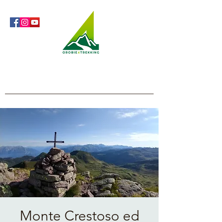
Orobie4Trekking
Natura e Outdoor alla portata di tutti
Monte Crestoso ed