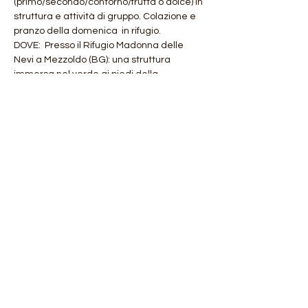
(primo/secondo/contorno/frutta o dolce) in 
struttura e attività di gruppo. Colazione e 
pranzo della domenica  in rifugio.
DOVE:  Presso il Rifugio Madonna delle 
Nevi a Mezzoldo (BG): una struttura 
immersa nel verde ai piedi della 
 montagna che ci regalerà ogni giorno la 
possibilità di spaziare in diversi ambienti e 
poter osservare la  meravigliosa ed…
Mostra di più
Condividi questo evento
Orobie4Trekking