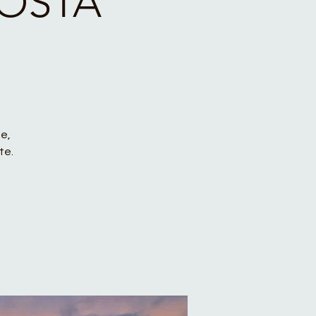
NOSTA
e,
te.