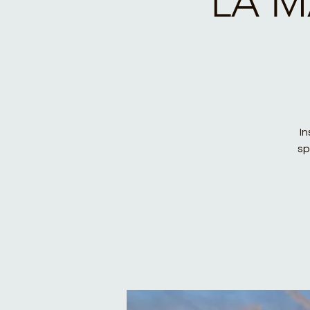
LA M
I
sp