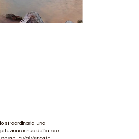
io straordinario, una 
itazioni annue dell’intero 
l passo, la Val Venosta 