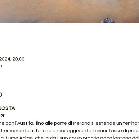
 2024, 20:00
a
o
ENOSTA
G:
ne con l’Austria, fino alle porte di Merano si estende un territor
stremamente mite, che ancor oggi vanta il minor tasso di precip
al fiume Adige, che inizia il suo corso proprio poco lontano da