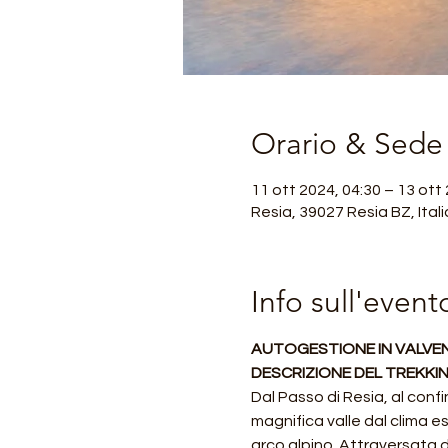
Orario & Sede
11 ott 2024, 04:30 – 13 ott
Resia, 39027 Resia BZ, Itali
Info sull'event
AUTOGESTIONE IN VALV
DESCRIZIONE DEL TREKKIN
Dal Passo di Resia, al confi
magnifica valle dal clima e
arco alpino. Attraversata d