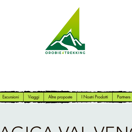
Orobie4Trekking
Natura e Outdoor alla portata di tutti
Escursioni
Viaggi
Altre proposte
I Nostri Prodotti
Partners