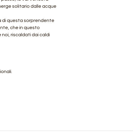
rge solitario dalle acque 
ta di questa sorprendente 
nte, che in questo 
oi, riscaldati dai caldi 
onali.