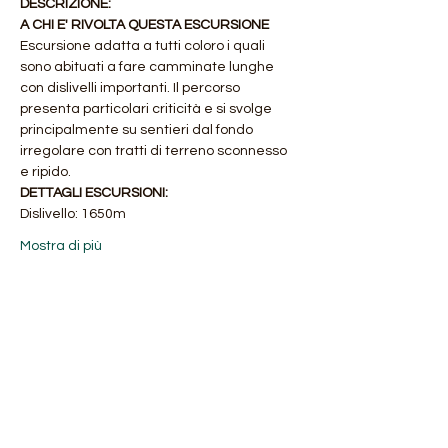
DESCRIZIONE:
A CHI E' RIVOLTA QUESTA ESCURSIONE
Escursione adatta a tutti coloro i quali 
sono abituati a fare camminate lunghe 
con dislivelli importanti. Il percorso 
presenta particolari criticità e si svolge 
principalmente su sentieri dal fondo 
irregolare con tratti di terreno sconnesso 
e ripido.
DETTAGLI ESCURSIONI:
Dislivello: 1650m
Mostra di più
Condividi questo evento