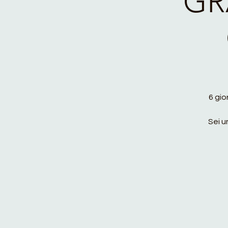
GR
6 gio
Sei u