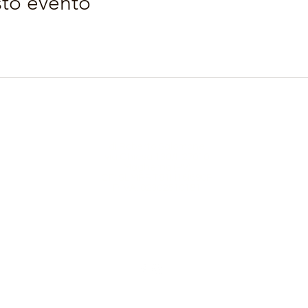
sto evento
Orobie4Trekking
di Roberto Salomone
via Chiesa 130/I 27010
Magherno (PV)
CF: SLMRRT81H16I690P
P.IVA: 02302510181
orobie4trekking@gmail.com
+39 3209105295