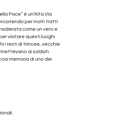
la Pace” è un’Alta Via 
ercorrendo per molti tratti 
onsiderata come un vero e 
er visitare questi luoghi 
 i resti di trincee, vecchie 
rmettevano ai soldati 
così memoria di uno dei 
onali.