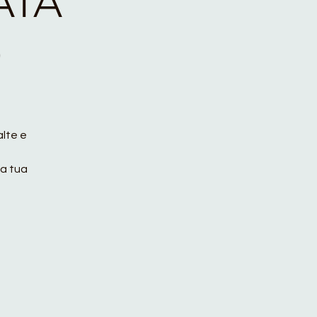
ATA
)
alte e
la tua