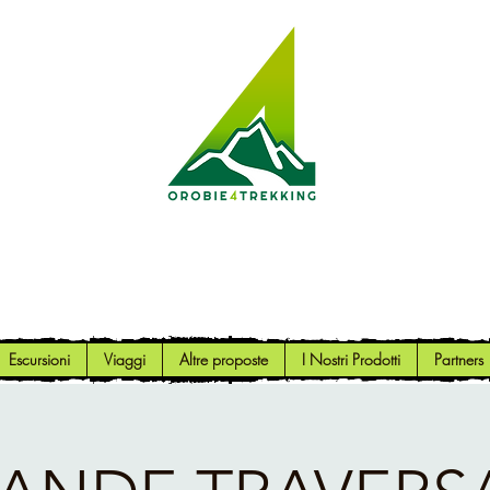
Orobie4Trekking
Natura e Outdoor alla portata di tutti
Escursioni
Viaggi
Altre proposte
I Nostri Prodotti
Partners