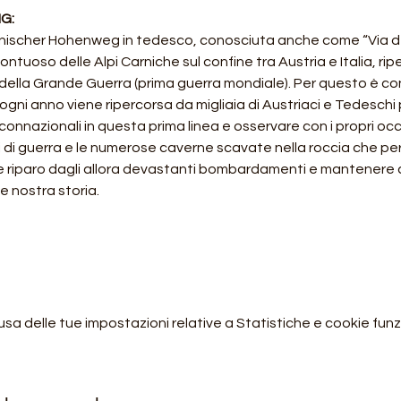
G:
nischer Hohenweg in tedesco, conosciuta anche come “Via del
montuoso delle Alpi Carniche sul confine tra Austria e Italia, rip
e della Grande Guerra (prima guerra mondiale). Per questo è c
gni anno viene ripercorsa da migliaia di Austriaci e Tedeschi p
connazionali in questa prima linea e osservare con i propri occhi
ri di guerra e le numerose caverne scavate nella roccia che pe
vare riparo dagli allora devastanti bombardamenti e mantenere 
e nostra storia.
 delle tue impostazioni relative a Statistiche e cookie funzi