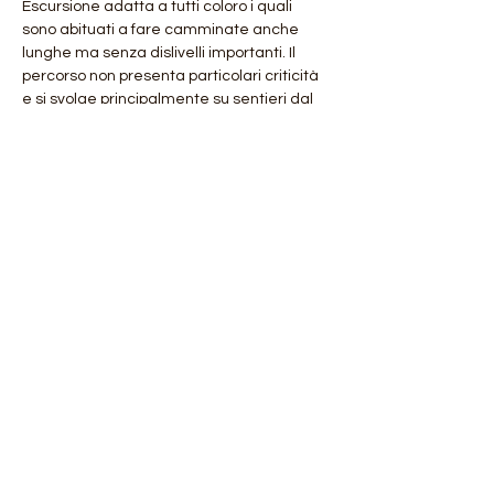
Escursione adatta a tutti coloro i quali 
sono abituati a fare camminate anche 
lunghe ma senza dislivelli importanti. Il 
percorso non presenta particolari criticità 
e si svolge principalmente su sentieri dal 
fondo regolare con solo brevi tratti di 
terreno sconnesso.
Consigliata per cani: sì, al guinzaglio
Mostra di più
Condividi questo evento
Orobie4Trekking
di Roberto Salomone