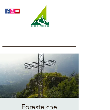
Orobie4Trekking
Natura e Outdoor alla portata di tutti
Foreste che