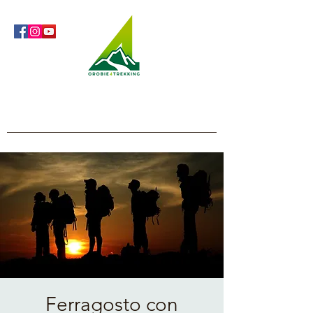
Orobie4Trekking
Natura e Outdoor alla portata di tutti
Ferragosto con