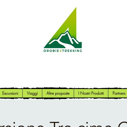
Orobie4Trekking
Natura e Outdoor alla portata di tutti
Escursioni
Viaggi
Altre proposte
I Nostri Prodotti
Partners