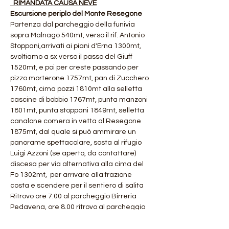
  RIMANDATA CAUSA NEVE
Escursione periplo del Monte Resegone
Partenza dal parcheggio della funivia 
sopra Malnago 540mt, verso il rif. Antonio 
Stoppani,arrivati ai piani d'Erna 1300mt, 
svoltiamo a sx verso il passo del Giuff 
1520mt, e poi per creste passando per 
pizzo morterone 1757mt, pan di Zucchero 
1760mt, cima pozzi 1810mt alla selletta 
cascine di bobbio 1767mt, punta manzoni 
1801mt, punta stoppani 1849mt, selletta 
canalone comera in vetta al Resegone 
1875mt, dal quale si può ammirare un 
panorame spettacolare, sosta al rifugio 
Luigi Azzoni (se aperto, da contattare) 
discesa per via alternativa alla cima del 
Fo 1302mt,  per arrivare alla frazione 
costa e scendere per il sentiero di salita
Ritrovo ore 7.00 al parcheggio Birreria 
Pedavena, ore 8.00 ritrovo al parcheggio 
della funivia Piani d'Erna
Dislivello: 1600 D+ EE