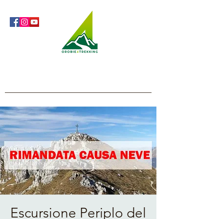
Orobie4Trekking
Natura e Outdoor alla portata di tutti
Escursione Periplo del