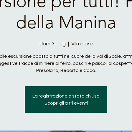
rsione per tutti! 
della Manina
dom 31 lug
  |  
Vilminore
ile escursione adatta a tutti nel cuore della Val di Scale, at
gestive tracce di miniere di ferro, boschi e pascoli al cospett
Presolana, Redorta e Coca.
La registrazione è stata chiusa
Scopri gli altri eventi