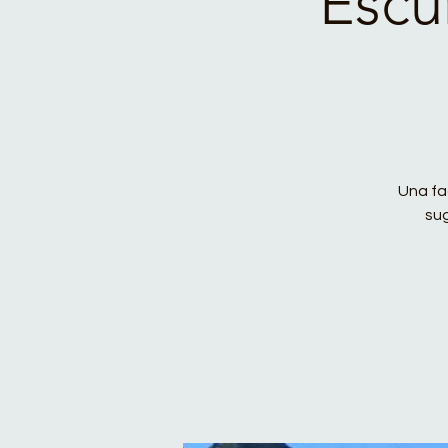
Escu
Una fac
sug