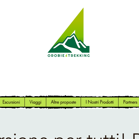
Orobie4Trekking
Natura e Outdoor alla portata di tutti
Escursioni
Viaggi
Altre proposte
I Nostri Prodotti
Partners