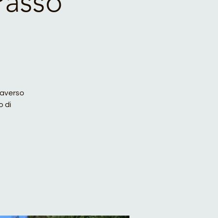
Passo
traverso
o di