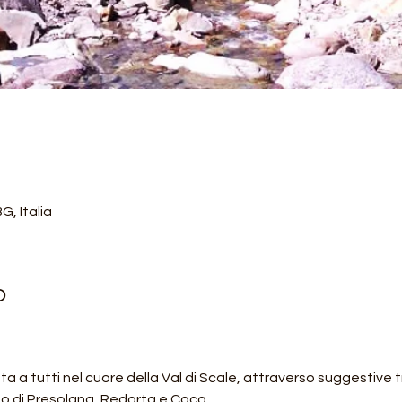
G, Italia
o
 a tutti nel cuore della Val di Scale, attraverso suggestive tr
to di Presolana, Redorta e Coca.