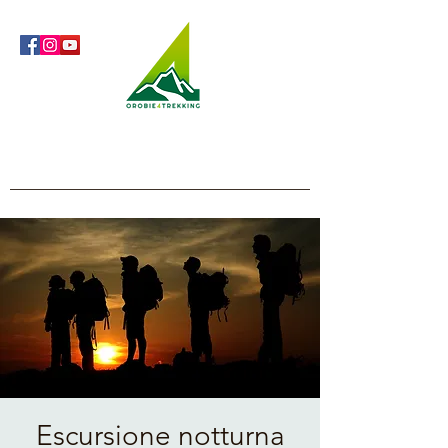
Orobie4Trekking
Natura e Outdoor alla portata di tutti
Escursione notturna