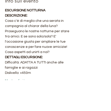
Info sull'evento
ESCURSIONE NOTTURNA 
DESCRIZIONE:
Cosa c'è di meglio che una serata in 
compagnia al chiaror della luna? 
Proseguono le nostre notturne per stare 
tra amici. E se sono solo/sola? E' 
l'occasione giusta per ampliare le tue 
conoscenze e per fare nuove amicizie! 
Cosa aspetti ad unirti a noi?
DETTAGLI ESCURSIONE:
Difficoltà: ADATTA A TUTTI anche alle 
famiglie e ai ragazzi
Dislivello: +450m
Mostra di più
Condividi questo evento