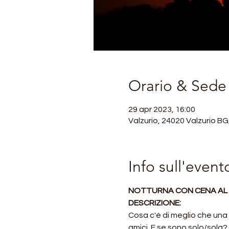
Orario & Sede
29 apr 2023, 16:00
Valzurio, 24020 Valzurio BG,
Info sull'event
NOTTURNA CON CENA AL 
DESCRIZIONE:
Cosa c'è di meglio che una 
amici. E se sono solo/sola?