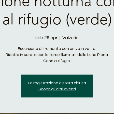
ione notturna co
al rifugio (verde)
sab 29 apr
  |  
Valzurio
Escursione al tramonto con arrivo in vetta.
Rientro in serata con le torce illuminati dalla Luna Piena.
Cena al rifugio.
La registrazione è stata chiusa
Scopri gli altri eventi