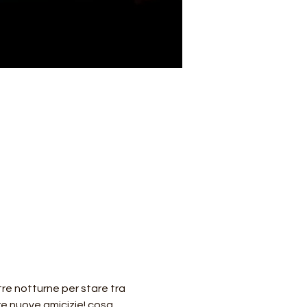
re notturne per stare tra 
re nuove amicizie! cosa 