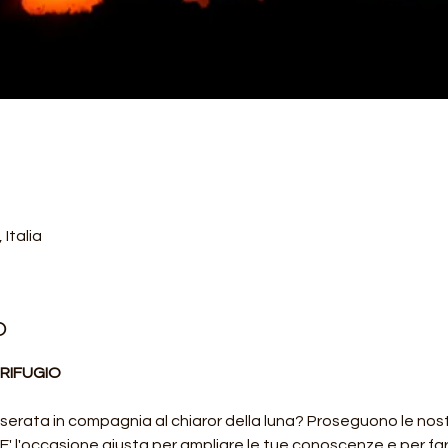
 Italia
o
RIFUGIO
serata in compagnia al chiaror della luna? Proseguono le nost
 E' l'occasione giusta per ampliare le tue conoscenze e per fa