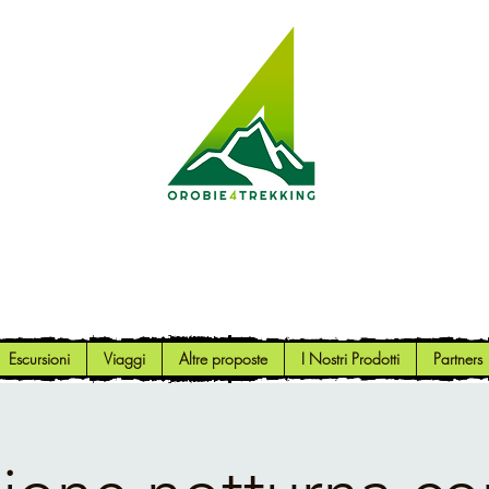
Orobie4Trekking
Natura e Outdoor alla portata di tutti
Escursioni
Viaggi
Altre proposte
I Nostri Prodotti
Partners