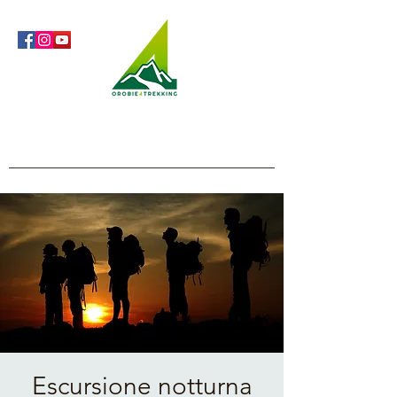
Orobie4Trekking
Natura e Outdoor alla portata di tutti
Escursione notturna