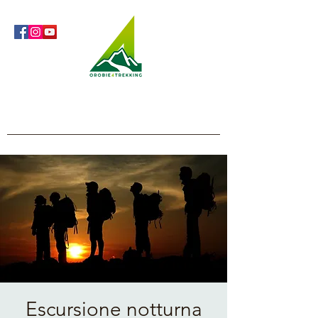
Orobie4Trekking
Natura e Outdoor alla portata di tutti
Escursione notturna