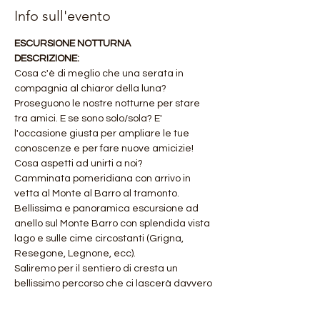
Info sull'evento
ESCURSIONE NOTTURNA 
DESCRIZIONE:
Cosa c'è di meglio che una serata in 
compagnia al chiaror della luna? 
Proseguono le nostre notturne per stare 
tra amici. E se sono solo/sola? E' 
l'occasione giusta per ampliare le tue 
conoscenze e per fare nuove amicizie! 
Cosa aspetti ad unirti a noi?
Camminata pomeridiana con arrivo in 
vetta al Monte al Barro al tramonto.
Bellissima e panoramica escursione ad 
anello sul Monte Barro con splendida vista 
lago e sulle cime circostanti (Grigna, 
Resegone, Legnone, ecc).
Saliremo per il sentiero di cresta un 
bellissimo percorso che ci lascerà davvero 
senza fiato.