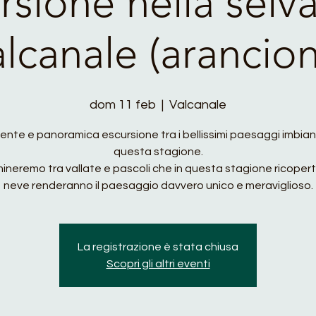
rsione nella selv
lcanale (arancio
dom 11 feb
  |  
Valcanale
ente e panoramica escursione tra i bellissimi paesaggi imbian
questa stagione.
neremo tra vallate e pascoli che in questa stagione ricoperti
neve renderanno il paesaggio davvero unico e meraviglioso.
La registrazione è stata chiusa
Scopri gli altri eventi