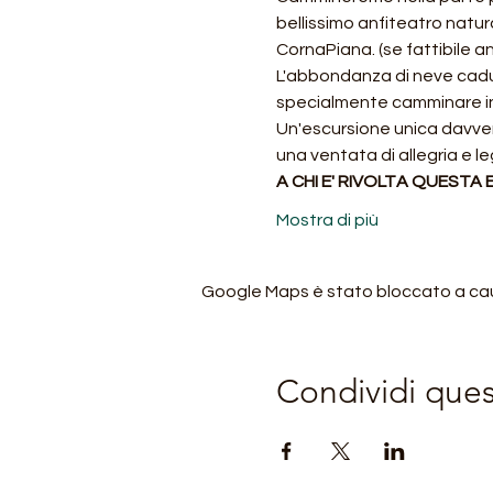
bellissimo anfiteatro natura
CornaPiana. (se fattibile an
L'abbondanza di neve caduta 
specialmente camminare in
Un'escursione unica davvero
una ventata di allegria e l
A CHI E' RIVOLTA QUESTA
Mostra di più
Google Maps è stato bloccato a causa
Condividi que