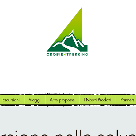
Orobie4Trekking
Natura e Outdoor alla portata di tutti
Escursioni
Viaggi
Altre proposte
I Nostri Prodotti
Partners