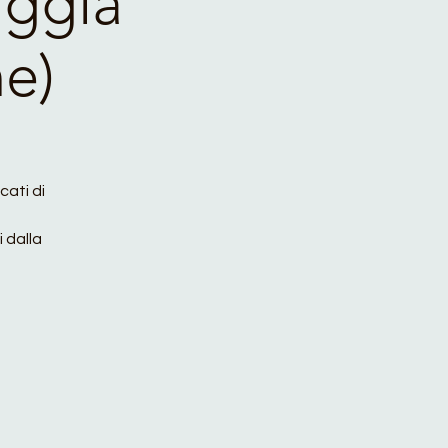
aggia
ne)
cati di
 dalla