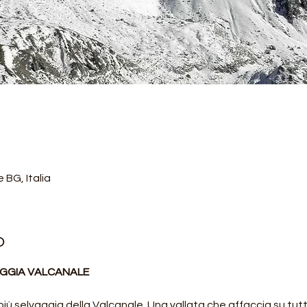
 BG, Italia
o
AGGIA VALCANALE
 selvaggia della Valcanale. Una vallata che affaccia su tutta 