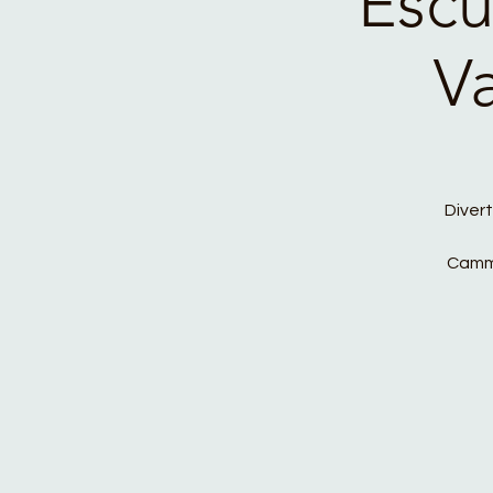
Escu
Va
Divert
Cammi