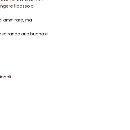
ngere il passo di 
 di ammirare, ma 
respirando aria buona e 
onali.