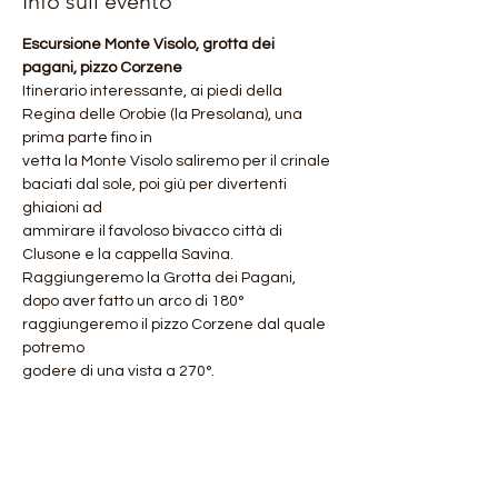
Info sull'evento
Escursione Monte Visolo, grotta dei 
pagani, pizzo Corzene
Itinerario interessante, ai piedi della 
Regina delle Orobie (la Presolana), una 
prima parte fino in
vetta la Monte Visolo saliremo per il crinale 
baciati dal sole, poi giù per divertenti 
ghiaioni ad
ammirare il favoloso bivacco città di 
Clusone e la cappella Savina.
Raggiungeremo la Grotta dei Pagani, 
dopo aver fatto un arco di 180° 
raggiungeremo il pizzo Corzene dal quale 
potremo
godere di una vista a 270°.
Mostra di più