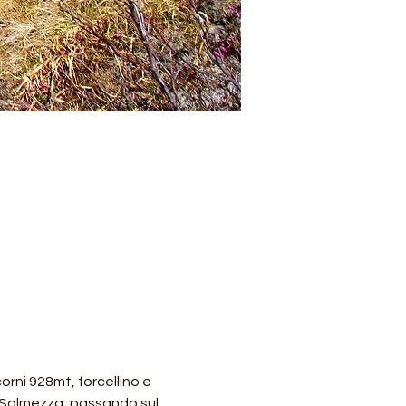
orni 928mt, forcellino e 
 Salmezza, passando sul 