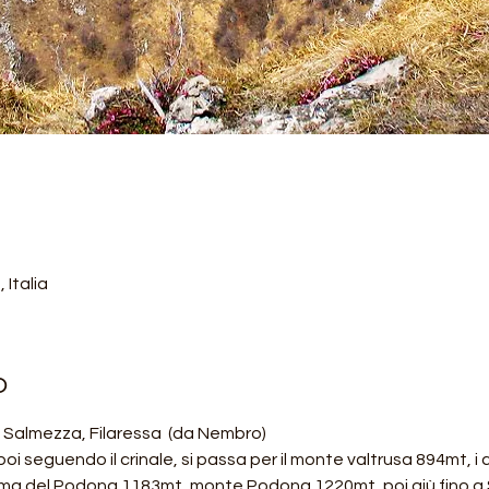
Italia
o
Salmezza, Filaressa  (da Nembro)
poi seguendo il crinale, si passa per il monte valtrusa 894mt, i c
icima del Podona 1183mt, monte Podona 1220mt, poi giù fino a