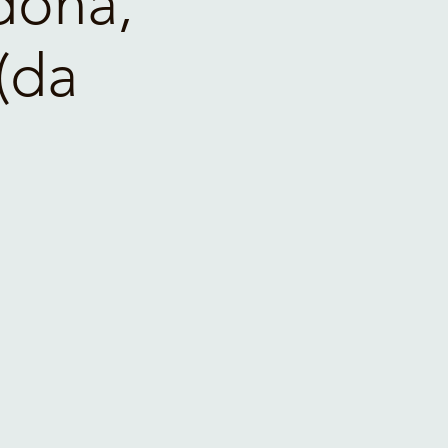
dona,
(da