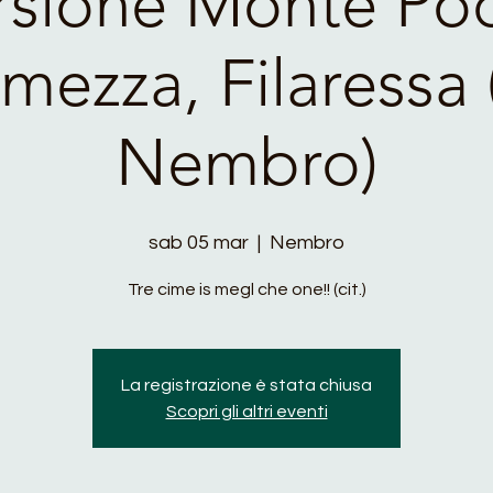
rsione Monte Po
lmezza, Filaressa 
Nembro)
sab 05 mar
  |  
Nembro
Tre cime is megl che one!! (cit.)
La registrazione è stata chiusa
Scopri gli altri eventi