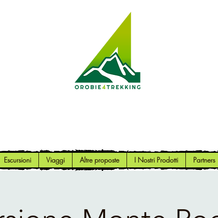
Orobie4Trekking
Natura e Outdoor alla portata di tutti
Escursioni
Viaggi
Altre proposte
I Nostri Prodotti
Partners