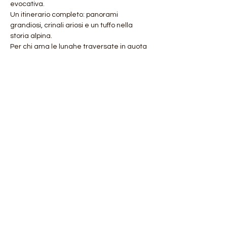
evocativa.
Un itinerario completo: panorami 
grandiosi, crinali ariosi e un tuffo nella 
storia alpina.
Per chi ama le lunghe traversate in quota
Per chi cerca emozioni vere, passo dopo 
passo
Mostra di più
Condividi questo evento
Orobie4Trekking