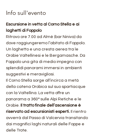
Info sull'evento
Escursione in vetta al Corno Stella e ai 
laghetti di Foppolo
Ritrovo ore 7.00 ad Almè (bar Niniva) da 
dove raggiungeremo l’abitato di Foppolo. 
Un laghetto e una cresta aerea tra le 
Orobie Valtellinesi e le Bergamasche. Da 
Foppolo una gita di medio impegno con 
splendidi panorami immersi in ambienti 
suggestivi e meravigliosi.
Il Corno Stella sorge all’incirca a metà 
della catena Orobica sul suo spartiacque 
con la Valtellina. La vetta offre un 
panorama a 360° sulle Alpi Retiche e le 
Orobie.
 Il tratto finale dell’ascensione è 
riservato ad escursionisti esperti.
 Il rientro 
avverrà dal Passo di Valcervia transitando 
dai magnifici laghi naturali delle Foppe e 
delle Trote.