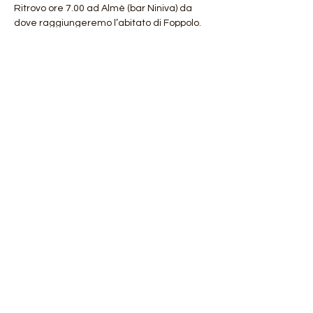
Ritrovo ore 7.00 ad Almè (bar Niniva) da 
dove raggiungeremo l’abitato di Foppolo.
Dislivello: Circa 1300 D+
Durata: 4h (salita)
Mostra di più
Condividi questo evento
Orobie4Trekking
di Roberto Salomone
via Chiesa 130/I 27010 Magherno (PV)
CF: SLMRRT81H16I690P
P.IVA:
02302510181