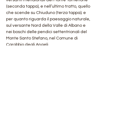
versanti meridionali del Monte Tomenone 
(seconda tappa), e nell’ultimo tratto, quello 
che scende su Chiuduno (terza tappa); e 
per quanto riguarda il paesaggio naturale, 
sul versante Nord della Valle di Albano e 
nei boschi delle pendici settentrionali del 
Monte Santo Stefano, nel Comune di 
Carobbio degli Angeli.
Si tratta di colline e vallecole, per non dire 
dei tratti di pianura, dove l’intervento 
antropico di modificazione e sfruttamento 
dell’ambiente…
Mostra di più
Condividi questo evento