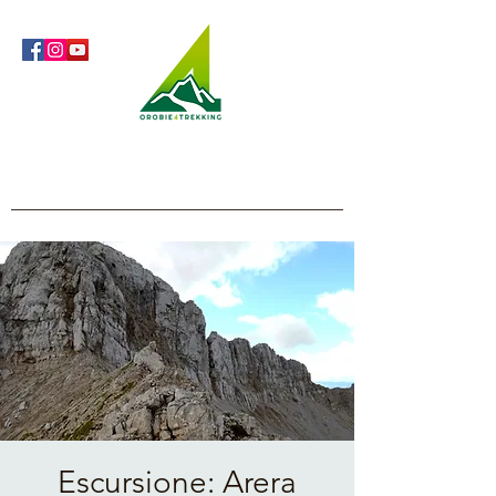
Orobie4Trekking
Natura e Outdoor alla portata di tutti
Escursione: Arera