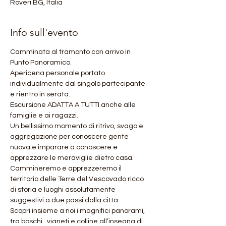
Roveri BG, Italia
Info sull'evento
Camminata al tramonto con arrivo in 
Punto Panoramico.
Apericena personale portato 
individualmente dal singolo partecipante 
e rientro in serata.
Escursione ADATTA A TUTTI anche alle 
famiglie e ai ragazzi.
Un bellissimo momento di ritrivo, svago e 
aggregazione per conoscere gente 
nuova e imparare a conoscere e 
apprezzare le meraviglie dietro casa.
Cammineremo e apprezzeremo il 
territorio delle Terre del Vescovado ricco 
di storia e luoghi assolutamente 
suggestivi a due passi dalla città.
Scopri insieme a noi i magnifici panorami, 
tra boschi,  vigneti e colline all’insegna di 