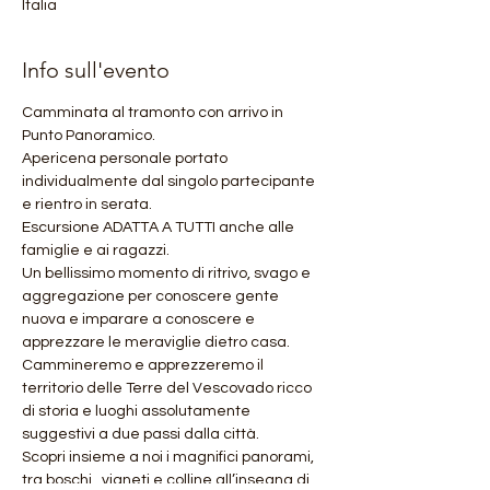
Italia
Info sull'evento
Camminata al tramonto con arrivo in 
Punto Panoramico.
Apericena personale portato 
individualmente dal singolo partecipante 
e rientro in serata.
Escursione ADATTA A TUTTI anche alle 
famiglie e ai ragazzi.
Un bellissimo momento di ritrivo, svago e 
aggregazione per conoscere gente 
nuova e imparare a conoscere e 
apprezzare le meraviglie dietro casa.
Cammineremo e apprezzeremo il 
territorio delle Terre del Vescovado ricco 
di storia e luoghi assolutamente 
suggestivi a due passi dalla città.
Scopri insieme a noi i magnifici panorami, 
tra boschi,  vigneti e colline all’insegna di 