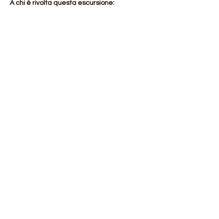
A chi è rivolta questa escursione:
Escursione ADATTA A ESCURSIONISTI 
ESPERTI
Mostra di più
Condividi questo evento
Orobie4Trekking
di Roberto Salomone
via Chiesa 130/I 27010 Magherno (PV)
CF: SLMRRT81H16I690P
P.IVA:
02302510181
orobie4trekking@gmail.com