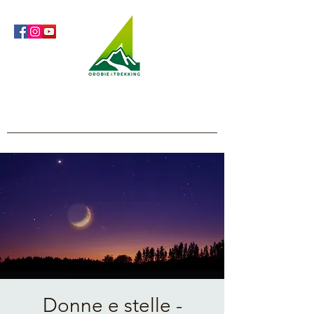
Orobie4Trekking
Natura e Outdoor alla portata di tutti
Donne e stelle -