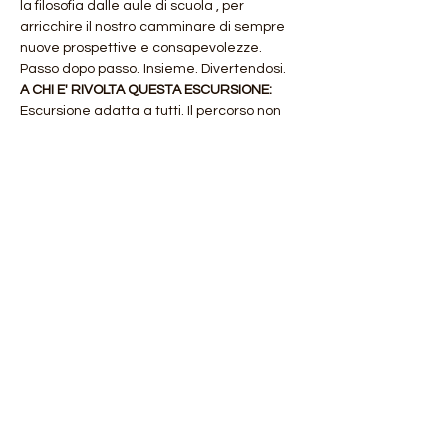
la filosofia dalle aule di scuola , per 
arricchire il nostro camminare di sempre 
nuove prospettive e consapevolezze. 
Passo dopo passo. Insieme. Divertendosi.
A CHI E' RIVOLTA QUESTA ESCURSIONE: 
Escursione adatta a tutti. Il percorso non 
presenta particolari criticità e si svolge 
principalmente su sentieri dal fondo 
regolare con solo brevi tratti di terreno 
leggermente sconnesso.
Mostra di più
Condividi questo evento