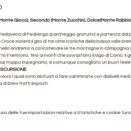
o
onte Gioco), Secondo (Monte Zucchin), Dolce(Monte Rabbio
cio Pedavena di Pedrengo (parcheggio gratuito) e partenza dal
Croce inizierà il giro di tre cime iconiche della bassa valle b
nello andremo a concatenare le tre montagne in compagnia di u
o il territorio, fino ai monti che sovrastano il lago di Como. Il g
mai troppo impegnativi, è comunque consigliato un buon feeli
 ESCURSIONE
oloro i quali sono abituati a fare camminate con dislivelli med
 di brevi tratti esposti.
 delle tue impostazioni relative a Statistiche e cookie funzi