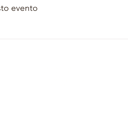
sto evento
Orobie4Trekking
di Roberto Salomone
via Chiesa 130/I 27010
Magherno (PV)
CF: SLMRRT81H16I690P
P.IVA: 02302510181
orobie4trekking@gmail.com
+39 3209105295