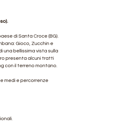
so).
 paese di Santa Croce (BG).
rembana: Gioco, Zucchin e 
na bellissima vista sulla 
iro presenta alcuni tratti 
ng con il terreno montano.
i e medi e percorrenze 
onali.