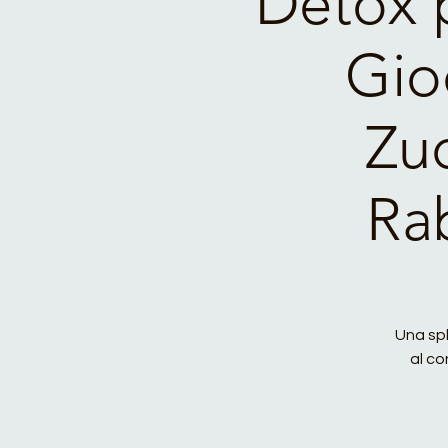
Detox 
Gio
Zu
Rab
Una sp
al co