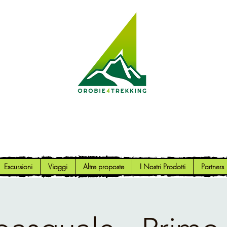
Orobie4Trekking
Natura e Outdoor alla portata di tutti
Escursioni
Viaggi
Altre proposte
I Nostri Prodotti
Partners