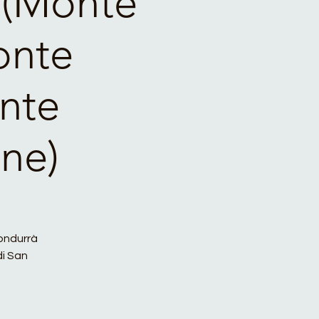
 (Monte
onte
nte
one)
ondurrà
di San