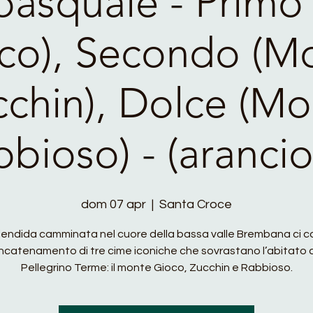
pasquale - Primo
co), Secondo (M
cchin), Dolce (Mo
bioso) - (aranci
dom 07 apr
  |  
Santa Croce
lendida camminata nel cuore della bassa valle Brembana ci c
ncatenamento di tre cime iconiche che sovrastano l’abitato 
Pellegrino Terme: il monte Gioco, Zucchin e Rabbioso.