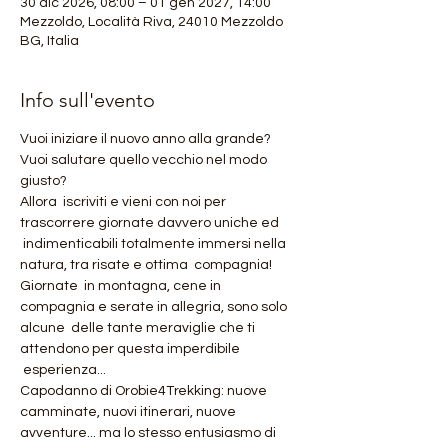
30 dic 2026, 08:00 – 01 gen 2027, 14:00
Mezzoldo, Località Riva, 24010 Mezzoldo
BG, Italia
Info sull'evento
Vuoi iniziare il nuovo anno alla grande?
Vuoi salutare quello vecchio nel modo 
giusto?
Allora  iscriviti e vieni con noi per 
trascorrere giornate davvero uniche ed 
 indimenticabili totalmente immersi nella 
natura, tra risate e ottima  compagnia!
Giornate  in montagna, cene in 
compagnia e serate in allegria, sono solo 
alcune  delle tante meraviglie che ti 
attendono per questa imperdibile 
 esperienza...
Capodanno di Orobie4Trekking: nuove 
camminate, nuovi itinerari, nuove 
avventure... ma lo stesso entusiasmo di 