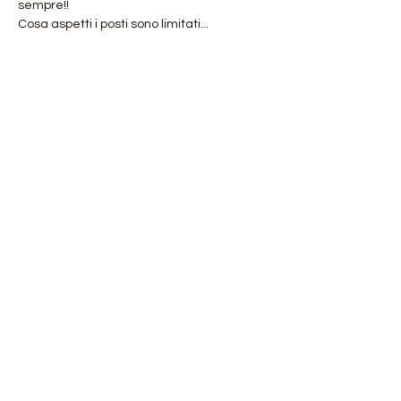
sempre!!
Cosa aspetti i posti sono limitati...
Mostra di più
RSVP
Condividi questo evento
Orobie4Trekking
di Roberto Salomone
via Chiesa 130/I 27010 Magherno (PV)
CF: SLMRRT81H16I690P