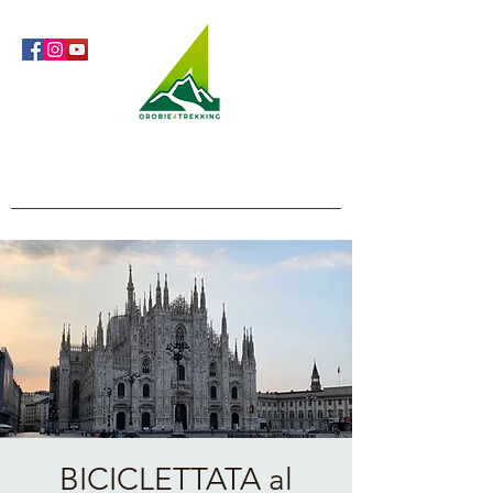
Orobie4Trekking
Natura e Outdoor alla portata di tutti
BICICLETTATA al