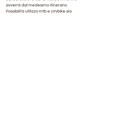
avverrà dal medesimo itinerario.
Possibilità utilizzo mtb e citybike sia 
muscolari che elettriche. Possibilità 
noleggio e-bike con prenotazione…
Mostra di più
Condividi questo evento
Orobie4Trekking
di Roberto Salomone
via Chiesa 130/I 27010 Magherno (PV)
CF: SLMRRT81H16I690P
P.IVA:
02302510181