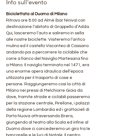
Info sull'evento
Biciclettata al Duomo di Milano
Ritrovo ore 8.00 ad Almè (bar Niniva) con 
destinazione l’abitato di Groppello d’Adda. 
Qui, lasceremo l’auto e saliremo in sella 
alle nostre biciclette. Visiteremo l’antico 
mulino ed il castello Visconteo di Cassano 
andando poi a percorrere la ciclabile che 
corre a fianco del Naviglio Martesana fino 
a Milano. Il naviglio terminato nel 1471, era 
una enorme opera idraulica dell’epoca 
utilizzata per il trasporto di cose e 
persone. Raggiungeremo così la città di 
Milano nei pressi di Melchiorre Gioia da 
dove, tramite strade e ciclabili passeremo 
per la stazione centrale, Pirellone, i palazzi 
della regione Lombardia ed i grattacieli di 
Porta Nuova attraversando Brera, 
giungendo al teatro alla Scala ed infine al 
Duomo dove ci concederemo un giro tra le 
bancarelle e le luci di Natale. Il rientro 