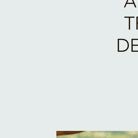
A
T
DE