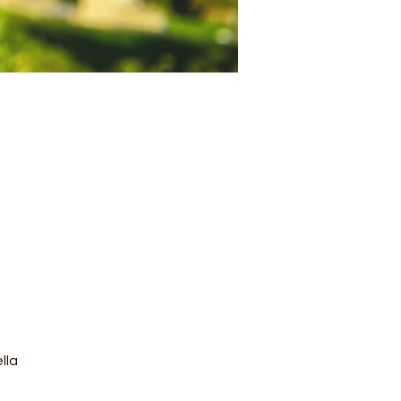
o
lla