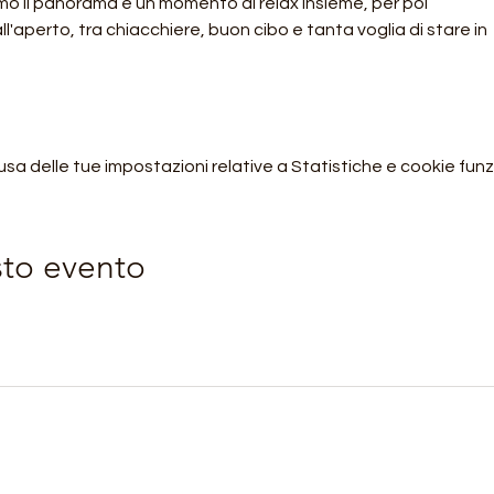
emo il panorama e un momento di relax insieme, per poi
l'aperto, tra chiacchiere, buon cibo e tanta voglia di stare in
 delle tue impostazioni relative a Statistiche e cookie funzi
sto evento
Orobie4Trekking