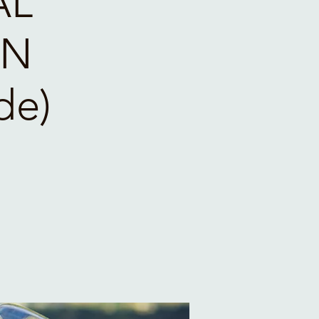
AL
AN
de)