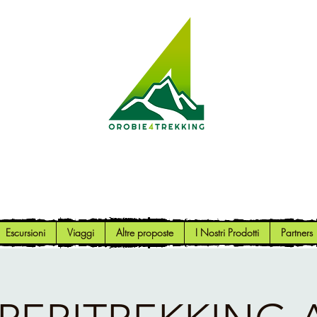
Orobie4Trekking
Natura e Outdoor alla portata di tutti
Escursioni
Viaggi
Altre proposte
I Nostri Prodotti
Partners