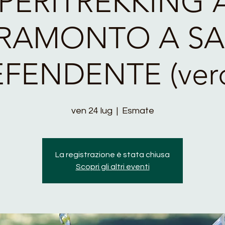
PERITREKKING 
RAMONTO A S
FENDENTE (ver
ven 24 lug
  |  
Esmate
La registrazione è stata chiusa
Scopri gli altri eventi