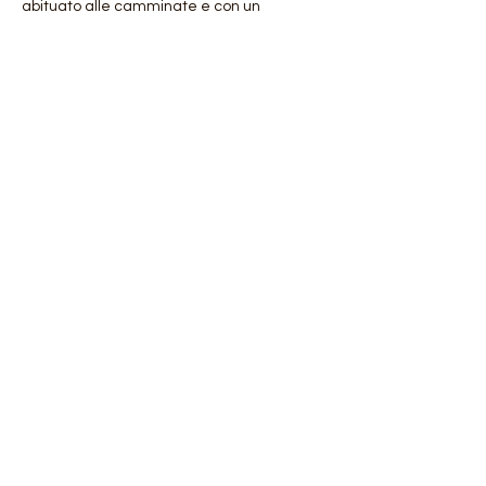
abituato alle camminate e con un 
allenamento medio. 
Escursione ADATTA A ESCURSIONISTI (E)
Mostra di più
Condividi questo evento
Orobie4Trekking
di Roberto Salomone
via Chiesa 130/I 27010 Magherno (PV)
CF: SLMRRT81H16I690P
P.IVA:
02302510181
orobie4trekking@gmail.com