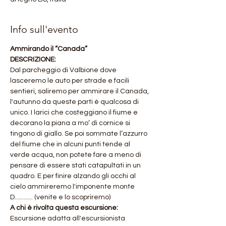
Info sull'evento
Ammirando il “Canada”
DESCRIZIONE:
Dal parcheggio di Valbione dove 
lasceremo le auto per strade e facili 
sentieri, saliremo per ammirare il Canada, 
l'autunno da queste parti è qualcosa di 
unico. I larici
che costeggiano il fiume e 
decorano la piana a mo’ di cornice si 
tingono di giallo. Se poi sommate l’azzurro 
del fiume che in alcuni punti tende al 
verde acqua, non potete fare a meno di 
pensare di essere stati catapultati in un 
quadro. E per finire alzando gli occhi al 
cielo ammireremo l'imponente monte 
D............ (venite e lo scopriremo)
A chi è rivolta questa escursione:
Escursione adatta all'escursionista 