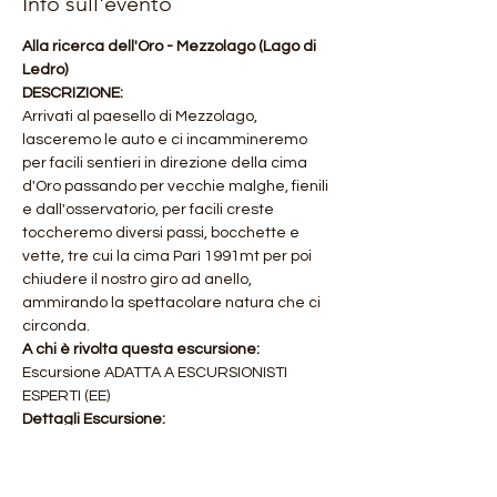
Info sull'evento
Alla ricerca dell'Oro - Mezzolago (Lago di 
Ledro)
DESCRIZIONE:
Arrivati al paesello di Mezzolago, 
lasceremo le auto e ci incammineremo 
per facili sentieri in direzione della cima 
d'Oro passando per vecchie malghe, fienili 
e dall'osservatorio, per facili creste 
toccheremo diversi passi, bocchette e 
vette, tre cui la cima Parì 1991mt per poi 
chiudere il nostro giro ad anello, 
ammirando la spettacolare natura che ci 
circonda.
A chi è rivolta questa escursione:
Escursione ADATTA A ESCURSIONISTI 
ESPERTI (EE)
Dettagli Escursione:
Mostra di più