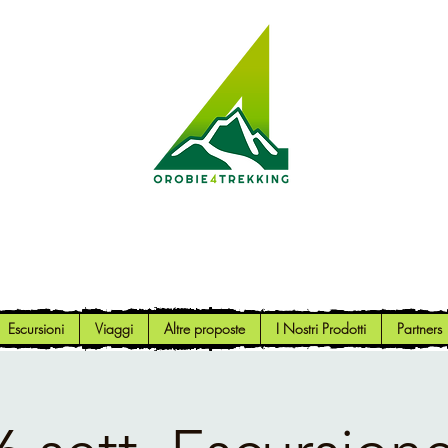
Orobie4Trekking
Natura e Outdoor alla portata di tutti
Escursioni
Viaggi
Altre proposte
I Nostri Prodotti
Partners