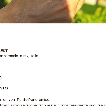
 CEST
nzorosciate BG, Italia
o
ONTO
 arrivo in Punto Panoramico.
ritrovo, svago e aggregazione per conoscere gente nuova e i