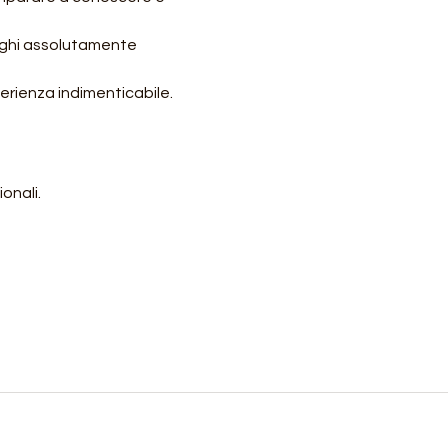
oghi assolutamente 
sperienza indimenticabile.
onali.