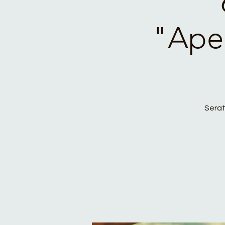
"Aper
Serat