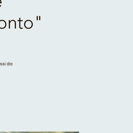
e
monto"
ssi da