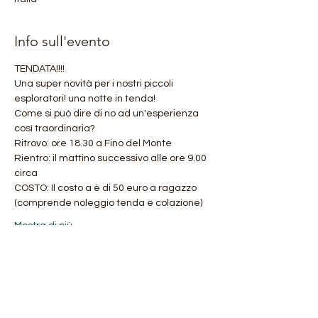
Info sull'evento
TENDATA!!!! 
Una super novità per i nostri piccoli 
esploratori! una notte in tenda! 
Come si può dire di no ad un'esperienza 
così traordinaria?
Ritrovo: ore 18.30 a Fino del Monte
Rientro: il mattino successivo alle ore 9.00 
circa
COSTO: Il costo a è di 50 euro a ragazzo 
(comprende noleggio tenda e colazione)
Mostra di più
Condividi questo evento